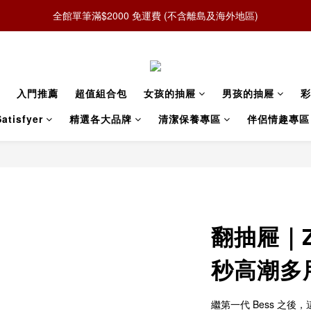
全館單筆滿$2000 免運費 (不含離島及海外地區)
入門推薦
超值組合包
女孩的抽屜
男孩的抽屜
彩
atisfyer
精選各大品牌
清潔保養專區
伴侶情趣專區
翻抽屜｜Za
秒高潮多
繼第一代 Bess 之後