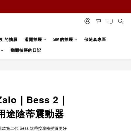
虹的抽屜
滑開抽屜
SM的抽屜
保險套專區
翻開抽屜的日記
lo｜Bess 2｜
用途陰蒂震動器
，這款第二代 Bess 陰蒂按摩棒變得更好