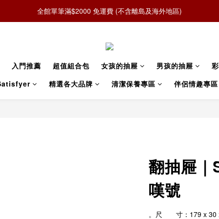
全館單筆滿$2000 免運費 (不含離島及海外地區)
入門推薦
超值組合包
女孩的抽屜
男孩的抽屜
彩
atisfyer
精選各大品牌
清潔保養專區
伴侶情趣專區
翻抽屜｜SI
嘆號
。尺　　寸：179 x 30 x