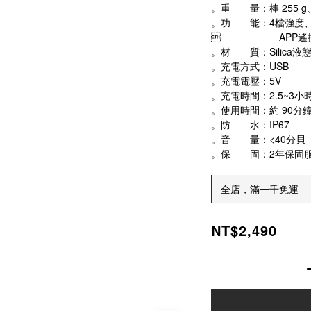
。重　　量：棒 255 g、
。功　　能：4檔強度
　　　　　　APP
。材　　質：Silica液
。充電方式：USB
。充電電壓：5V
。充電時間：2.5~3小
。使用時間：約 90分
。防　　水：IP67
。音　　量：<40分貝
。保　　固：2年保固
全店，滿一千免運
NT$2,490