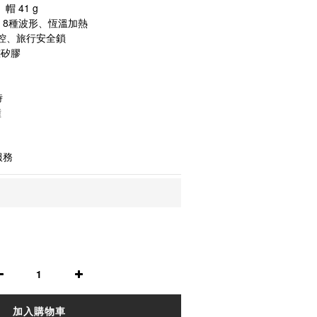
帽 41 g
、8種波形、恆溫加熱
遙控、旅行安全鎖
態矽膠
時
鐘
服務
加入購物車