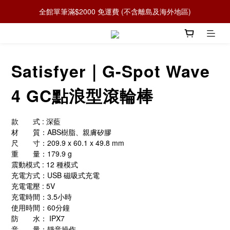
全館單筆滿$2000 免運費 (不含離島及海外地區)
Satisfyer｜G-Spot Wave
4 GC點浪型滾輪棒
款　　式 : 深藍
材　　質：ABS樹脂、親膚矽膠
尺　　寸：209.9 x 60.1 x 49.8 mm　
重　　量：179.9 g
震動模式 : 12 種模式
充電方式：USB 磁吸式充電
充電電壓 : 5V
充電時間：3.5小時
使用時間：60分鐘
防　　水： IPX7
音　　量：靜音操作