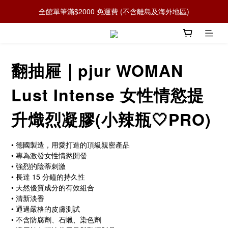
全館單筆滿$2000 免運費 (不含離島及海外地區)
翻抽屜｜pjur WOMAN
Lust Intense 女性情慾提
升熾烈凝膠(小辣瓶🤍PRO)
• 德國製造，用愛打造的頂級親密產品
• 專為激發女性情慾開發
• 強烈的陰蒂刺激
• 長達 15 分鐘的持久性
• 天然優質成分的有效組合
• 清新淡香 
• 通過嚴格的皮膚測試 
• 不含防腐劑、石蠟、染色劑 