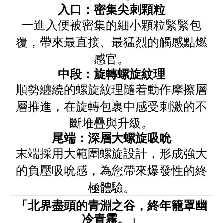
入口：密集尖刺顆粒
一進入便被密集的細小顆粒緊緊包
覆，帶來最直接、最猛烈的觸感點燃
感官。
中段：旋轉螺旋紋理
順勢纏繞的螺旋紋理隨着動作摩擦層
層推進，在旋轉包裹中感受刺激的不
斷堆疊與升級。
尾端：深層大螺旋吸吮
末端採用大範圍螺旋設計，形成強大
的負壓吸吮感，為您帶來爆發性的終
極體驗。
「北界盡頭的青淵之谷，終年籠罩幽
冷青霧。」