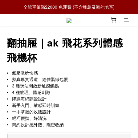
全館單筆滿$2000 免運費 (不含離島及海外地區)
翻抽屜｜ak 飛花系列體感
飛機杯
•   氣壓吸吮快感
•   擬真厚實通道、絕佳緊緻包覆
•   3 種玩法開啟新敏感觸點
•   4 種紋理、體感刺激
•   降躁海綿靜謐設計
•   新手入門、敏感延時訓練
•   一手掌握的收腰設計
•   輕巧便攜、好清洗
•   簡約設計感外觀、隱密收納