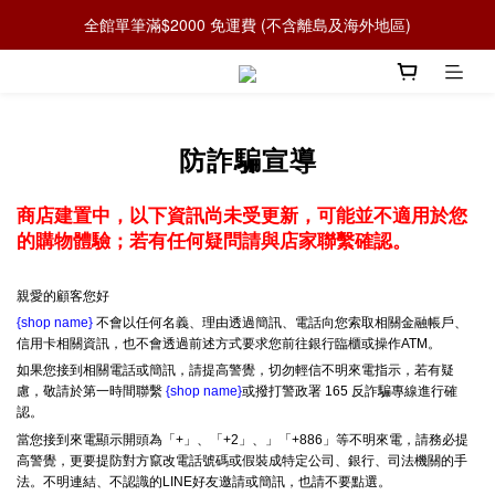
全館單筆滿$2000 免運費 (不含離島及海外地區)
防詐騙宣導
商店建置中，以下資訊尚未受更新，可能並不適用於您
的購物體驗；若有任何疑問請與店家聯繫確認。
親愛的顧客您好
{shop name}
不會以任何名義、理由透過簡訊、電話向您索取相關金融帳戶、
信用卡相關資訊，也不會透過前述方式要求您前往銀行臨櫃或操作ATM。
如果您接到相關電話或簡訊，請提高警覺，切勿輕信不明來電指示，若有疑
慮，敬請於第一時間聯繫
{shop name}
或撥打警政署 165 反詐騙專線進行確
認。
當您接到來電顯示開頭為「+」、「+2」、」「+886」等不明來電，請務必提
高警覺，更要提防對方竄改電話號碼或假裝成特定公司、銀行、司法機關的手
法。不明連結、不認識的LINE好友邀請或簡訊，也請不要點選。