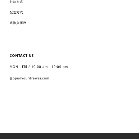
付款方式
配送方式
退換貨服務
CONTACT US
MON - FRI / 10:00 am - 19:00 pm
@
openyourdrawer.com
2023 https://www.openyourdrawer.com