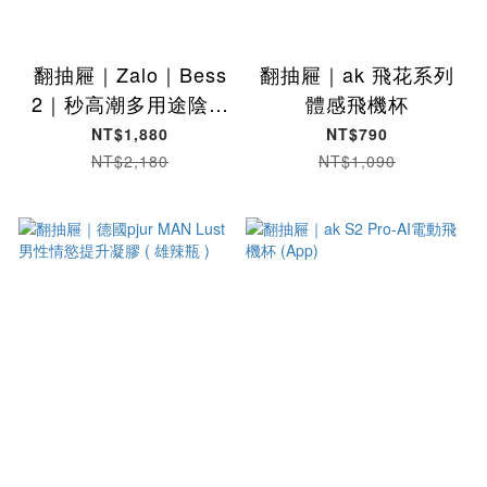
翻抽屜｜Zalo｜Bess
翻抽屜｜ak 飛花系列
2｜秒高潮多用途陰蒂
體感飛機杯
震動器
NT$1,880
NT$790
NT$2,180
NT$1,090