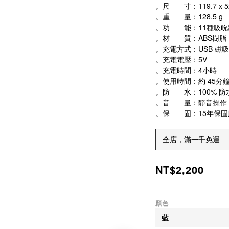
。尺　　寸：119.7 x 52.
。重　　量：128.5 g
。功　　能：11種吸吮
。材　　質：ABS樹脂
。充電方式：USB 磁
。充電電壓：5V
。充電時間：4小時
。使用時間：約 45分
。防　　水：100% 防水
。音　　量：靜音操作
。保　　固：15年保固
全店，滿一千免運
NT$2,200
顏色