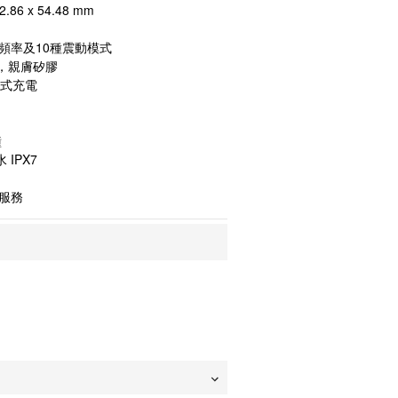
86 x 54.48 mm
頻率及10種震動模式
，親膚矽膠
吸式充電
鐘
 IPX7
服務