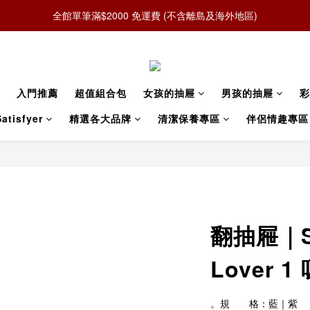
全館單筆滿$2000 免運費 (不含離島及海外地區)
入門推薦
超值組合包
女孩的抽屜
男孩的抽屜
彩
atisfyer
精選各大品牌
清潔保養專區
伴侶情趣專區
翻抽屜｜Sat
Lover
。規　　格：藍｜紫