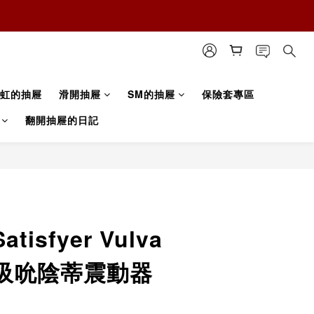
虹的抽屜
滑開抽屜
SM的抽屜
保險套專區
翻開抽屜的日記
isfyer Vulva
 1 吸吮陰蒂震動器