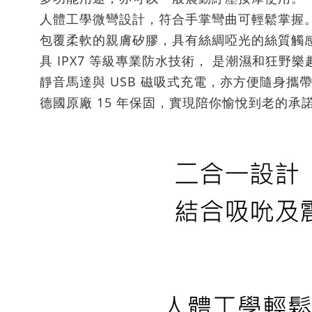
人體工學微彎設計，符合手掌彎曲可輕鬆掌握
包覆柔軟的親膚矽膠，具有絲綢啞光的絲質觸
具 IPX7 等級專業防水技術， 是潮濕和狂
靜音馬達與 USB 磁吸式充電，亦方便隨身攜
德國原廠 15 年保固，實現陪你愉悅到老的承