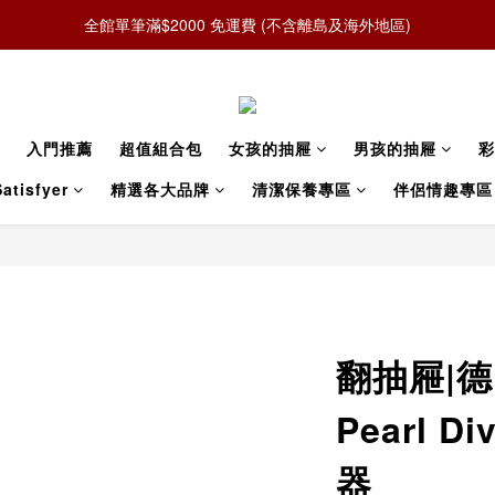
全館單筆滿$2000 免運費 (不含離島及海外地區)
入門推薦
超值組合包
女孩的抽屜
男孩的抽屜
彩
atisfyer
精選各大品牌
清潔保養專區
伴侶情趣專區
翻抽屜|德國
Pearl 
器