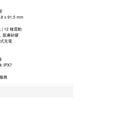
紫
 x 91.5 mm
| 12 種震動
，親膚矽膠
吸式充電
鐘
 IPX7
服務