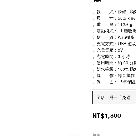
。款　　式：粉綠 | 粉
。尺　　寸：50.5 x 66.8
。重　　量：112.6 g
。震動模式：11 種吸吮 
。材　　質：ABS樹脂
。充電方式：USB 磁
。充電電壓：5V
。充電時間：3 小時
。使用時間：約 60 分
。防水等級：100% 防水
。操　　作：靜音操作
。保　　固：15年保固
全店，滿一千免運
NT$1,800
顏色