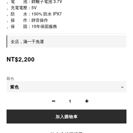
。電　　池：鋰離子電池 3.7V
。充電電壓：5V
。防　　水：100% 防水 IPX7
。操　　作：靜音操作
。保　　固：15年保固服務
全店，滿一千免運
NT$2,200
顏色
加入購物車