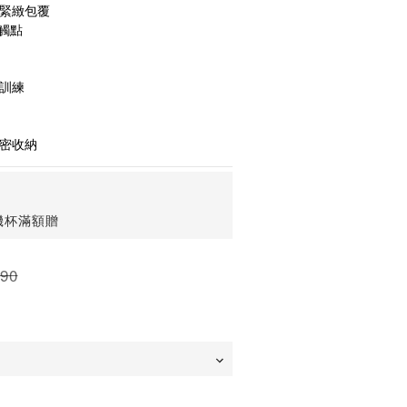
佳緊緻包覆
感觸點
時訓練
隱密收納
機杯滿額贈
90