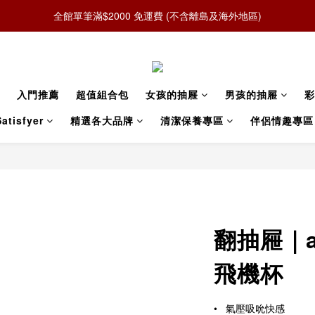
全館單筆滿$2000 免運費 (不含離島及海外地區)
入門推薦
超值組合包
女孩的抽屜
男孩的抽屜
彩
atisfyer
精選各大品牌
清潔保養專區
伴侶情趣專區
翻抽屜｜
飛機杯
•   氣壓吸吮快感