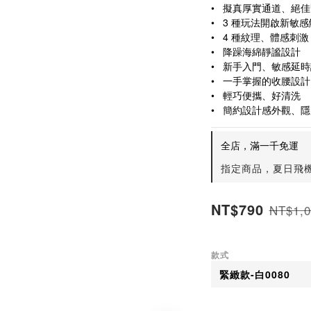
•   擬真厚實通道、絕
•   3 種玩法開啟新敏
•   4 種紋理、體感刺激
•   降躁海綿靜謐設計
•   新手入門、敏感延
•   一手掌握的收腰設計
•   輕巧便攜、好清洗
•   簡約設計感外觀、
全店，滿一千免運
指定商品，夏日飛
NT$790
NT$1,0
款式