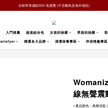
全館單筆滿$2000 免運費 (不含離島及海外地區)
入門推薦
超值組合包
女孩的抽屜
男孩的抽屜
彩
atisfyer
精選各大品牌
清潔保養專區
伴侶情趣專區
Womani
線無聲震
• 產品顏色：典雅深藍 |