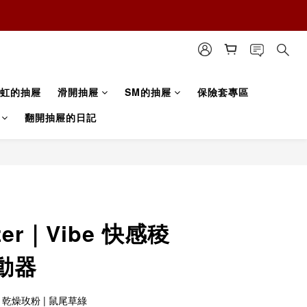
虹的抽屜
滑開抽屜
SM的抽屜
保險套專區
翻開抽屜的日記
zer｜Vibe 快感稜
動器
 乾燥玫粉 | 鼠尾草綠