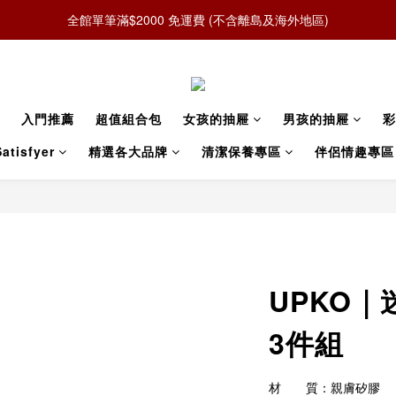
全館單筆滿$2000 免運費 (不含離島及海外地區)
入門推薦
超值組合包
女孩的抽屜
男孩的抽屜
彩
atisfyer
精選各大品牌
清潔保養專區
伴侶情趣專區
UPKO
3件組
材　　質：親膚矽膠