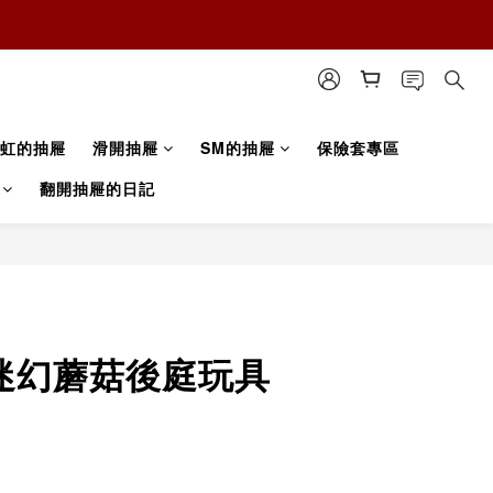
虹的抽屜
滑開抽屜
SM的抽屜
保險套專區
翻開抽屜的日記
｜迷幻蘑菇後庭玩具