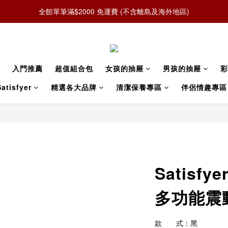
全館單筆滿$2000 免運費 (不含離島及海外地區)
入門推薦
超值組合包
女孩的抽屜
男孩的抽屜
彩
atisfyer
精選各大品牌
清潔保養專區
伴侶情趣專區
Satisfy
多功能震
款　　式：黑