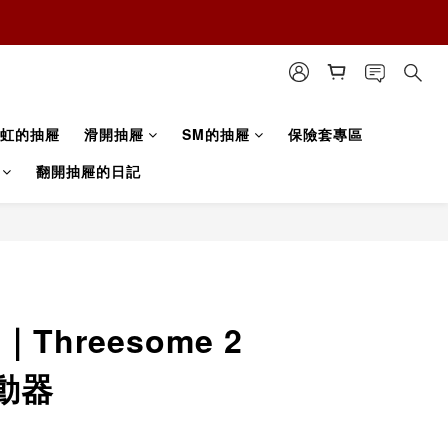
虹的抽屜
滑開抽屜
SM的抽屜
保險套專區
翻開抽屜的日記
er｜Threesome 2
動器