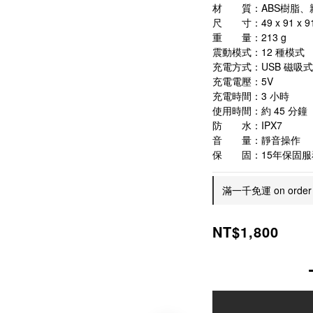
材　　質：ABS樹脂、
尺　　寸：49 x 91 x 9
重　　量：213 g
震動模式：12 種模式
充電方式：USB 磁吸
充電電壓：5V
充電時間：3 小時
使用時間：約 45 分鐘
防　　水：IPX7
音　　量：靜音操作
保　　固：15年保固服
滿一千免運 on order
NT$1,800