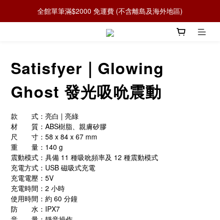
全館單筆滿$2000 免運費 (不含離島及海外地區)
Satisfyer｜Glowing
Ghost 發光吸吮震動
款　　式：亮白 | 亮綠
材　　質：ABS樹脂、親膚矽膠
尺　　寸：58 x 84 x 67 mm
重　　量：140 g
震動模式：具備 11 種吸吮頻率及 12 種震動模式
充電方式：USB 磁吸式充電
充電電壓：5V
充電時間：2 小時
使用時間：約 60 分鐘
防　　水：IPX7
音　　量：靜音操作