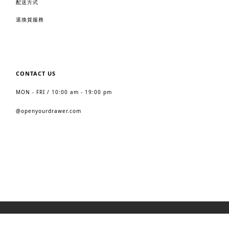
配送方式
退換貨服務
CONTACT US
MON - FRI / 10:00 am - 19:00 pm
@
openyourdrawer.com
2023 https://www.openyourdrawer.com