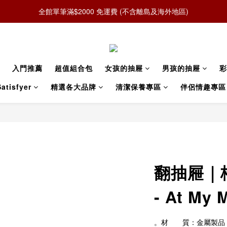
全館單筆滿$2000 免運費 (不含離島及海外地區)
入門推薦
超值組合包
女孩的抽屜
男孩的抽屜
彩
atisfyer
精選各大品牌
清潔保養專區
伴侶情趣專區
翻抽屜｜
- At My
。材　　質：金屬製品