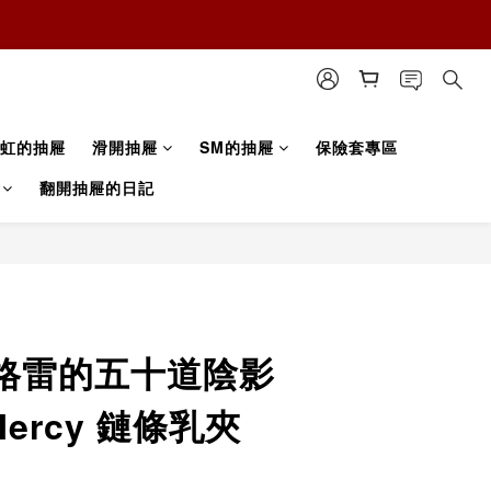
虹的抽屜
滑開抽屜
SM的抽屜
保險套專區
翻開抽屜的日記
格雷的五十道陰影
 Mercy 鏈條乳夾